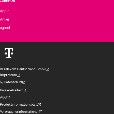
ZUBEHÖR
Apple
Anker
agood
© Telekom Deutschland GmbH
(Der Link wird in einem neuen Tab geöffnet)
Impressum
(Der Link wird in einem neuen Tab geöffnet)
Datenschutz
(Der Link wird in einem neuen Tab geöffnet)
Barrierefreiheit
(Der Link wird in einem neuen Tab geöffnet)
AGB
(Der Link wird in einem neuen Tab geöffnet)
Produktinformationsblatt
(Der Link wird in einem neuen Tab geöffnet)
Verbraucherinformationen
(Der Link wird in einem neuen Tab geöffnet)