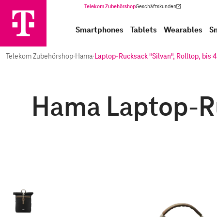
Telekom Zubehörshop
Geschäftskunden
(Wird in einem neuen Tab geöffnet)
Smartphones
Tablets
Wearables
S
Telekom Zubehörshop
·
Hama
·
Laptop-Rucksack "Silvan", Rolltop, bis 4
Hama Laptop-Ruc