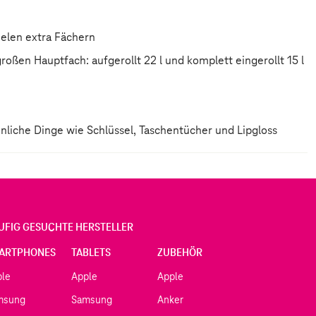
ielen extra Fächern
großen Hauptfach: aufgerollt 22 l und komplett eingerollt 15 l
önliche Dinge wie Schlüssel, Taschentücher und Lipgloss
UFIG GESUCHTE HERSTELLER
ARTPHONES
TABLETS
ZUBEHÖR
ple
Apple
Apple
msung
Samsung
Anker