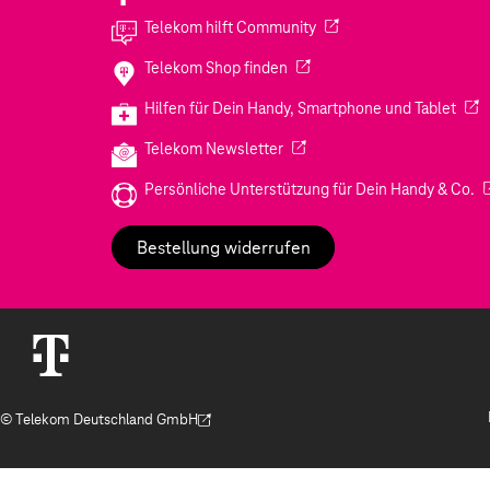
(Wird in einem neuen Tab
Telekom hilft Community
(Wird in einem neuen Tab geö
Telekom Shop finden
(Wir
Hilfen für Dein Handy, Smartphone und Tablet
(Wird in einem neuen Tab geöf
Telekom Newsletter
(W
Persönliche Unterstützung für Dein Handy & Co.
Bestellung widerrufen
© Telekom Deutschland GmbH
(Der Link wird in einem neuen Tab geöffnet)