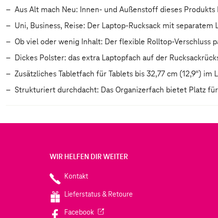
Aus Alt mach Neu: Innen- und Außenstoff dieses Produkts
Uni, Business, Reise: Der Laptop-Rucksack mit separatem 
Ob viel oder wenig Inhalt: Der flexible Rolltop-Verschluss 
Dickes Polster: das extra Laptopfach auf der Rucksackrücks
Zusätzliches Tabletfach für Tablets bis 32,77 cm (12,9") im
Strukturiert durchdacht: Das Organizerfach bietet Platz fü
WIR HELFEN DIR WEITER
Kontakt
Lieferstatus & Retoure
(Wird in einem neuen Tab geöffnet)
Facebook