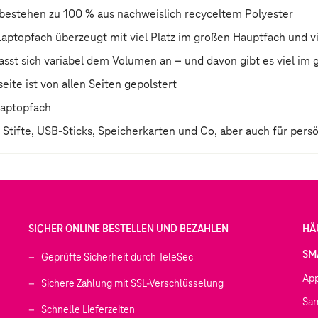
 bestehen zu 100 % aus nachweislich recyceltem Polyester
Laptopfach überzeugt mit viel Platz im großen Hauptfach und v
passt sich variabel dem Volumen an – und davon gibt es viel im 
eite ist von allen Seiten gepolstert
 Laptopfach
r Stifte, USB-Sticks, Speicherkarten und Co, aber auch für pers
SICHER ONLINE BESTELLEN UND BEZAHLEN
HÄ
SM
Geprüfte Sicherheit durch TeleSec
Ap
Sichere Zahlung mit SSL-Verschlüsselung
Sa
Schnelle Lieferzeiten