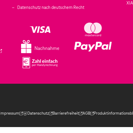
XI
 geöffnet)
Datenschutz nach deutschem Recht
ffnet)
d in einem neuen Tab geöffnet)
fnet)
Nachnahme
ird in einem neuen Tab geöffnet)
Impressum
Datenschutz
Barrierefreiheit
AGB
Produktinformationsbl
(Der Link wird in einem neuen Tab geöffnet)
(Der Link wird in einem neuen Tab geöffnet)
(Der Link wird in einem neuen Tab geöffnet)
(Der Link wird in einem neue
(Der Link wird in eine