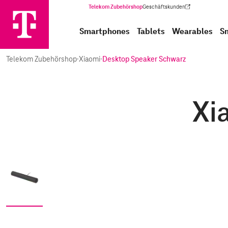
Telekom Zubehörshop
Geschäftskunden
(Wird in einem neuen Tab geöffnet)
Smartphones
Tablets
Wearables
S
Telekom Zubehörshop
·
Xiaomi
·
Desktop Speaker Schwarz
Xi