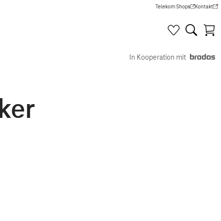
Telekom Shops
Kontakt
(Wird in einem neuen Tab g
(Wird in e
In Kooperation mit
ker