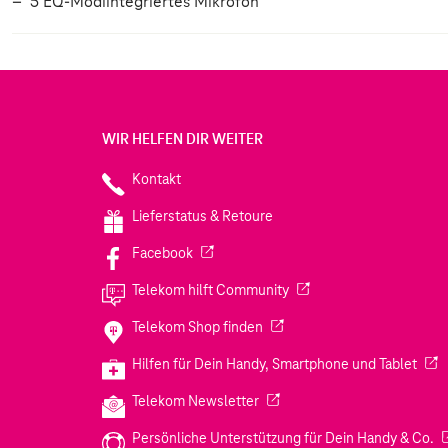
5 EQ-Modiintegriertes Mikrofon
WIR HELFEN DIR WEITER
Kontakt
Lieferstatus & Retoure
(Wird in einem neuen Tab geöffnet)
Facebook
(Wird in einem neuen Tab
Telekom hilft Community
(Wird in einem neuen Tab geö
Telekom Shop finden
(Wir
Hilfen für Dein Handy, Smartphone und Tablet
(Wird in einem neuen Tab geöf
Telekom Newsletter
(W
Persönliche Unterstützung für Dein Handy & Co.