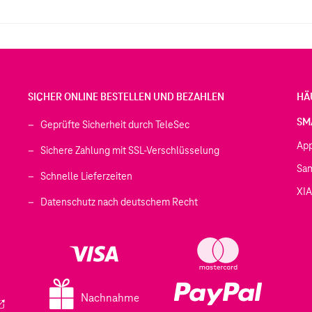
SICHER ONLINE BESTELLEN UND BEZAHLEN
HÄ
SM
Geprüfte Sicherheit durch TeleSec
Ap
Sichere Zahlung mit SSL-Verschlüsselung
Sa
Schnelle Lieferzeiten
XI
 geöffnet)
Datenschutz nach deutschem Recht
ffnet)
d in einem neuen Tab geöffnet)
fnet)
Nachnahme
ird in einem neuen Tab geöffnet)