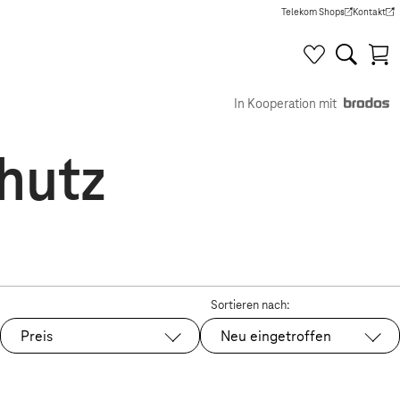
Telekom Shops
Kontakt
(Wird in einem neuen Tab g
(Wird in e
In Kooperation mit
hutz
Sortieren nach:
Preis
Neu eingetroffen
Ausgewählt: