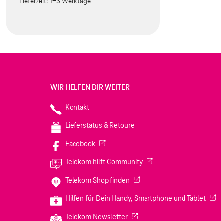
Lieferzeit:
1-3 Werktage
WIR HELFEN DIR WEITER
Kontakt
Lieferstatus & Retoure
(Wird in einem neuen Tab geöffnet)
Facebook
(Wird in einem neuen Tab
Telekom hilft Community
(Wird in einem neuen Tab geö
Telekom Shop finden
(Wir
Hilfen für Dein Handy, Smartphone und Tablet
(Wird in einem neuen Tab geöf
Telekom Newsletter