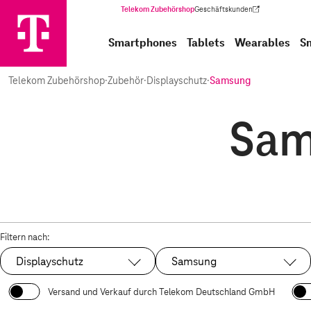
Telekom Zubehörshop
Geschäftskunden
(Wird in einem neuen Tab geöffnet)
Smartphones
Tablets
Wearables
S
Telekom Zubehörshop
·
Zubehör
·
Displayschutz
·
Samsung
Sam
Filtern nach:
Displayschutz
Samsung
Ausgewählt:
Ausgewählt:
Versand und Verkauf durch Telekom Deutschland GmbH