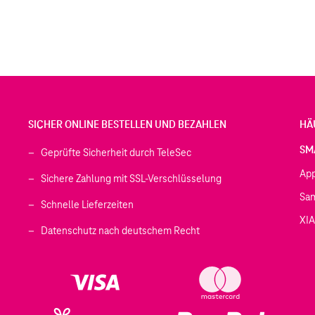
SICHER ONLINE BESTELLEN UND BEZAHLEN
HÄ
SM
Geprüfte Sicherheit durch TeleSec
Ap
Sichere Zahlung mit SSL-Verschlüsselung
Sa
Schnelle Lieferzeiten
XI
 geöffnet)
Datenschutz nach deutschem Recht
ffnet)
d in einem neuen Tab geöffnet)
fnet)