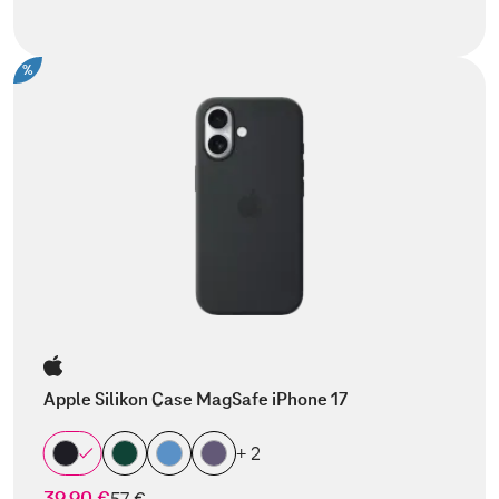
%
Apple Silikon Case MagSafe iPhone 17
+ 2
39,90 €
statt