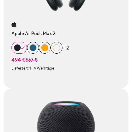
Apple AirPods Max 2
+ 2
494 €
statt
567 €
Lieferzeit:
1-4 Werktage