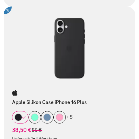
%
Apple Silikon Case iPhone 16 Plus
+ 5
38,50 €
statt
55 €
Lieferzeit:
1-4 Werktage