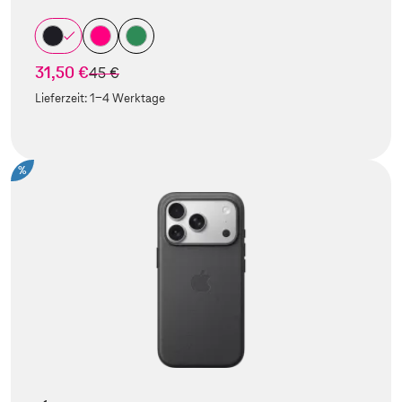
31,50 €
statt
45 €
Lieferzeit:
1-4 Werktage
%