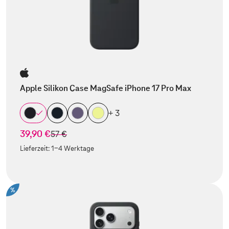
Apple Silikon Case MagSafe iPhone 17 Pro Max
+ 3
39,90 €
statt
57 €
Lieferzeit:
1-4 Werktage
%