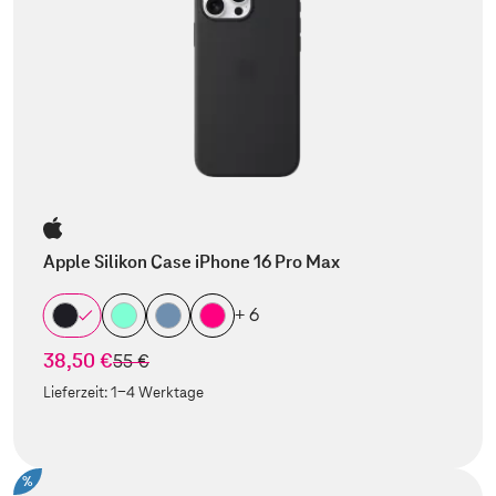
Apple Silikon Case iPhone 16 Pro Max
+ 6
38,50 €
statt
55 €
Lieferzeit:
1-4 Werktage
%