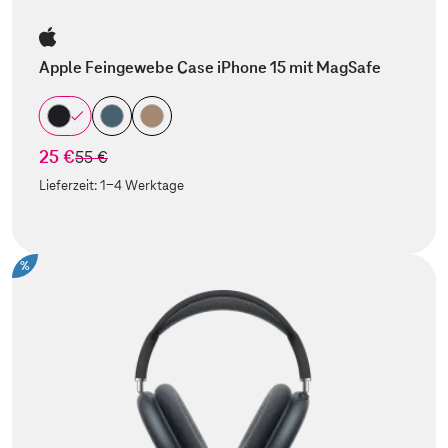
Apple Feingewebe Case iPhone 15 mit MagSafe
25 €
statt
55 €
Lieferzeit:
1-4 Werktage
%