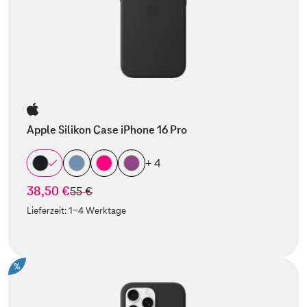
Apple Silikon Case iPhone 16 Pro
+ 4
38,50 €
statt
55 €
Lieferzeit:
1-4 Werktage
%