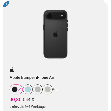
%
Apple Bumper iPhone Air
+ 1
30,80 €
statt
44 €
Lieferzeit:
1-4 Werktage