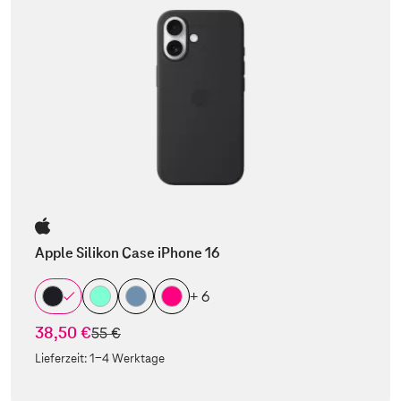
Apple Silikon Case iPhone 16
+ 6
38,50 €
statt
55 €
Lieferzeit:
1-4 Werktage