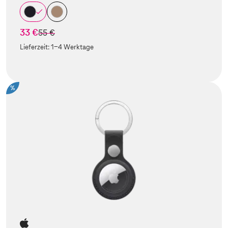
33 €
statt
55 €
Lieferzeit:
1-4 Werktage
%