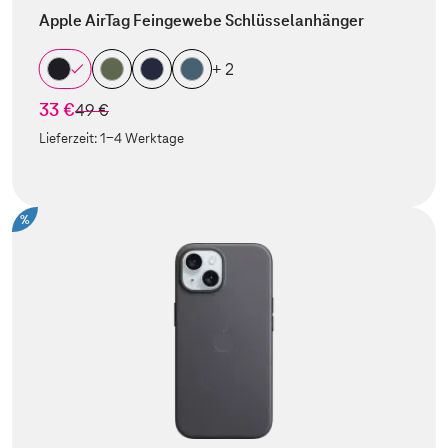
Apple AirTag Feingewebe Schlüsselanhänger
+ 2
33 €
statt
49 €
Lieferzeit:
1-4 Werktage
%