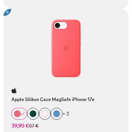
%
Apple Silikon Case MagSafe iPhone 17e
+ 3
39,90 €
statt
57 €