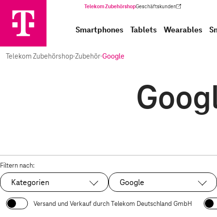
Telekom Zubehörshop
Geschäftskunden
(Wird in einem neuen Tab geöffnet)
Smartphones
Tablets
Wearables
S
Telekom Zubehörshop
·
Zubehör
·
Google
Googl
Filtern nach:
Kategorien
Google
Ausgewählt:
Versand und Verkauf durch Telekom Deutschland GmbH