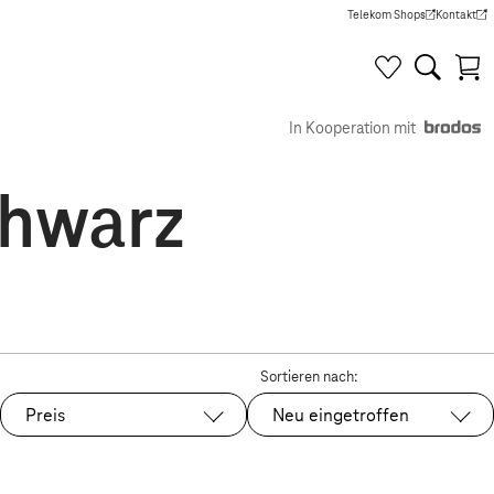
Telekom Shops
Kontakt
(Wird in einem neuen Tab g
(Wird in e
In Kooperation mit
chwarz
Sortieren nach:
Preis
Neu eingetroffen
Ausgewählt: