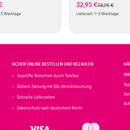
€
32,95 €
statt
58,95 €
-3 Werktage
Lieferzeit:
1-3 Werktage
SICHER ONLINE BESTELLEN UND BEZAHLEN
HÄ
SM
Geprüfte Sicherheit durch TeleSec
Ap
Sichere Zahlung mit SSL-Verschlüsselung
Sa
Schnelle Lieferzeiten
XI
 geöffnet)
Datenschutz nach deutschem Recht
ffnet)
d in einem neuen Tab geöffnet)