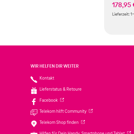
178,95 
Lieferzeit:
1
WIR HELFEN DIR WEITER
Kontakt
Lieferstatus & Retoure
(Wird in einem neuen Tab geöffnet)
Facebook
(Wird in einem neuen Tab
Telekom hilft Community
(Wird in einem neuen Tab geö
Telekom Shop finden
(Wir
Hilfen für Dein Handy, Smartphone und Tablet