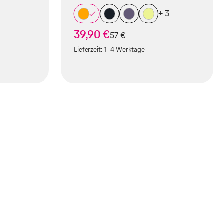
+ 3
39,90 €
statt
57 €
Lieferzeit:
1-4 Werktage