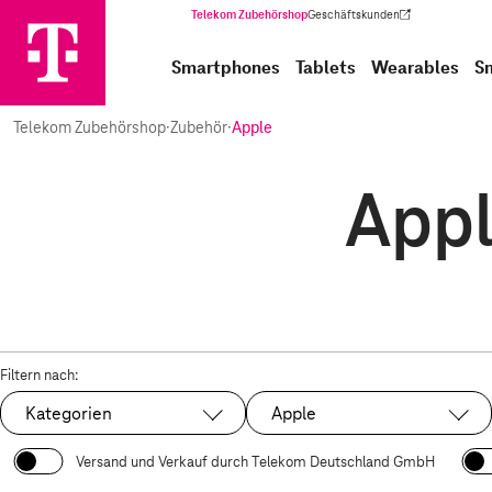
Telekom Zubehörshop
Geschäftskunden
(Wird in einem neuen Tab geöffnet)
Smartphones
Tablets
Wearables
S
Telekom Zubehörshop
·
Zubehör
·
Apple
Appl
Filtern nach:
Kategorien
Apple
Ausgewählt:
Versand und Verkauf durch Telekom Deutschland GmbH