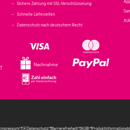
Ap
Sichere Zahlung mit SSL-Verschlüsselung
Sa
Schnelle Lieferzeiten
XI
 geöffnet)
Datenschutz nach deutschem Recht
ffnet)
d in einem neuen Tab geöffnet)
fnet)
Nachnahme
ird in einem neuen Tab geöffnet)
Impressum
Datenschutz
Barrierefreiheit
AGB
Produktinformationsbl