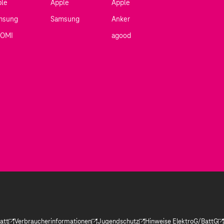
ple
Apple
Apple
msung
Samsung
Anker
AOMI
agood
att
Verbraucherinformationen
Jugendschutz
Hinweise ElektroG/BattG