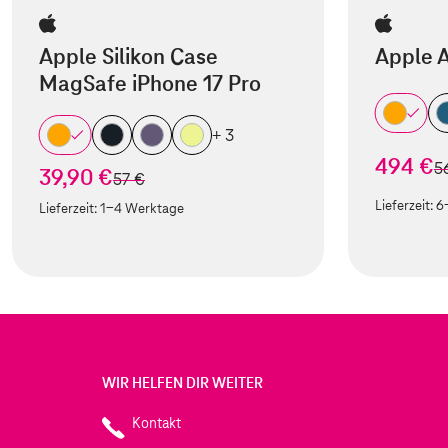
Apple Silikon Case
Apple 
MagSafe iPhone 17 Pro
+ 3
494 €
st
5
39,90 €
statt
57 €
Lieferzeit:
6
Lieferzeit:
1-4 Werktage
WIR HELFEN DIR WEITER
Kontakt