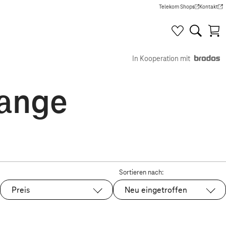
Telekom Shops
Kontakt
(Wird in einem neuen Tab g
(Wird in e
In Kooperation mit
range
Sortieren nach:
Preis
Neu eingetroffen
Ausgewählt: