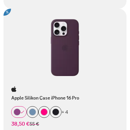
%
Apple Silikon Case iPhone 16 Pro
+ 4
38,50 €
statt
55 €