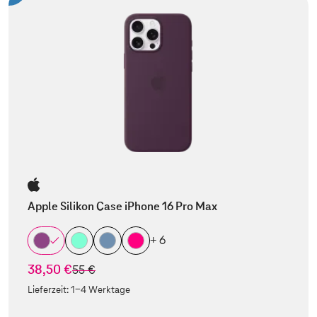
Apple Silikon Case iPhone 16 Pro Max
+ 6
38,50 €
statt
55 €
Lieferzeit:
1-4 Werktage