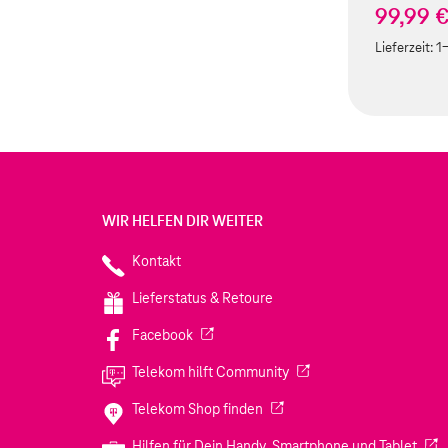
99,99 
Lieferzeit:
1
WIR HELFEN DIR WEITER
Kontakt
Lieferstatus & Retoure
(Wird in einem neuen Tab geöffnet)
Facebook
(Wird in einem neuen Tab
Telekom hilft Community
(Wird in einem neuen Tab geö
Telekom Shop finden
(Wir
Hilfen für Dein Handy, Smartphone und Tablet