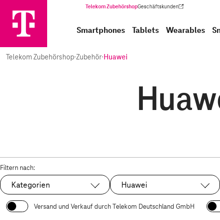
Telekom Zubehörshop
Geschäftskunden
(Wird in einem neuen Tab geöffnet)
Smartphones
Tablets
Wearables
S
Telekom Zubehörshop
·
Zubehör
·
Huawei
Huawe
Filtern nach:
Kategorien
Huawei
Ausgewählt:
Versand und Verkauf durch Telekom Deutschland GmbH