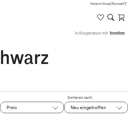
Telekom Shops
Kontakt
(Wird in einem neuen Tab g
(Wird in e
In Kooperation mit
chwarz
Sortieren nach:
Preis
Neu eingetroffen
Ausgewählt: