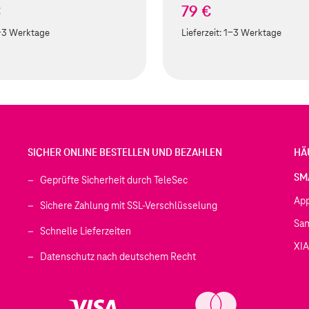
€
79 €
-3 Werktage
Lieferzeit:
1-3 Werktage
SICHER ONLINE BESTELLEN UND BEZAHLEN
HÄ
SM
Geprüfte Sicherheit durch TeleSec
Ap
Sichere Zahlung mit SSL-Verschlüsselung
Sa
Schnelle Lieferzeiten
XI
 geöffnet)
Datenschutz nach deutschem Recht
ffnet)
d in einem neuen Tab geöffnet)