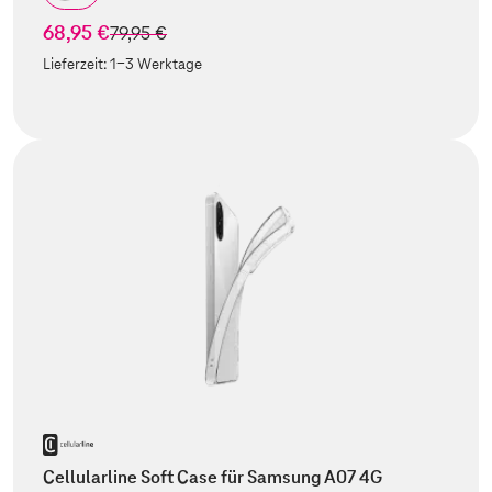
68,95 €
statt
79,95 €
Lieferzeit:
1-3 Werktage
Cellularline Soft Case für Samsung A07 4G