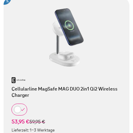
%
Cellularline MagSafe MAG DUO 2in1 Qi2 Wireless
Charger
53,95 €
statt
59,95 €
Lieferzeit:
1-3 Werktage