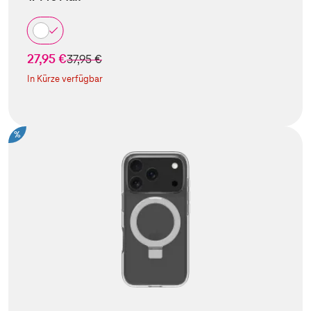
27,95 €
statt
37,95 €
In Kürze verfügbar
%