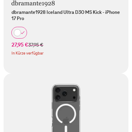
dbramante1928 Iceland Ultra D3O MS Kick - iPhone
17 Pro
27,95 €
statt
37,95 €
In Kürze verfügbar