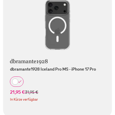
dbramante1928 Iceland Pro MS - iPhone 17 Pro
21,95 €
statt
31,95 €
In Kürze verfügbar