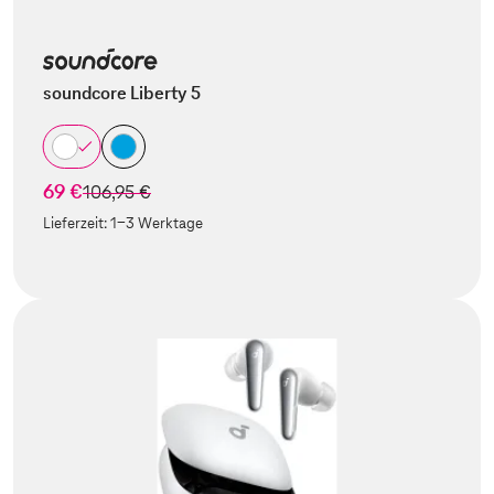
soundcore Liberty 5
69 €
statt
106,95 €
Lieferzeit:
1-3 Werktage