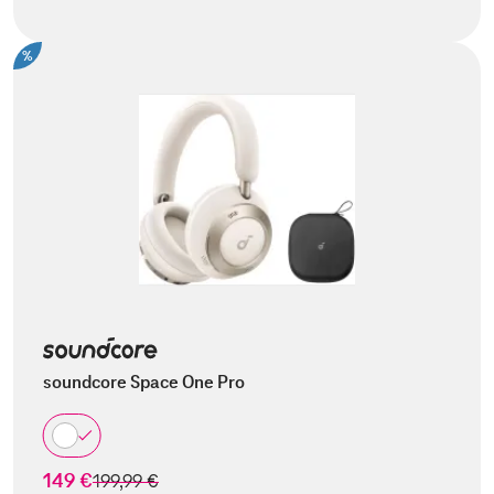
%
soundcore Space One Pro
149 €
statt
199,99 €