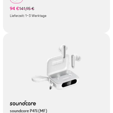
94 €
statt
141,95 €
Lieferzeit:
1-3 Werktage
soundcore P41i (MF)