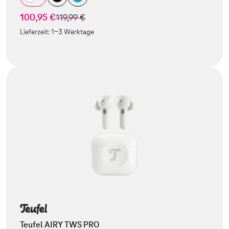
100,95 €
statt
119,99 €
Lieferzeit:
1-3 Werktage
Teufel AIRY TWS PRO