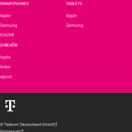
SMARTPHONES
TABLETS
Apple
Apple
Samsung
Samsung
XIAOMI
ZUBEHÖR
Apple
Anker
agood
© Telekom Deutschland GmbH
(Der Link wird in einem neuen Tab geöffnet)
Impressum