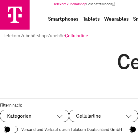
Telekom Zubehörshop
Geschäftskunden
(Wird in einem neuen Tab geöffnet)
Smartphones
Tablets
Wearables
S
Telekom Zubehörshop
·
Zubehör
·
Cellularline
Ce
Filtern nach:
Kategorien
Cellularline
Ausgewählt:
Versand und Verkauf durch Telekom Deutschland GmbH