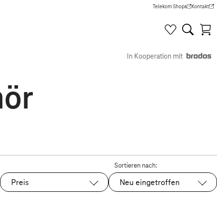
Telekom Shops
Kontakt
(Wird in einem neuen Tab g
(Wird in e
In Kooperation mit
hör
Sortieren nach:
Preis
Neu eingetroffen
Ausgewählt: