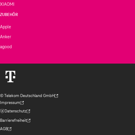
XIAOMI
ZUBEHÖR
Apple
Anker
agood
© Telekom Deutschland GmbH
(Der Link wird in einem neuen Tab geöffnet)
Impressum
(Der Link wird in einem neuen Tab geöffnet)
Datenschutz
(Der Link wird in einem neuen Tab geöffnet)
Barrierefreiheit
(Der Link wird in einem neuen Tab geöffnet)
AGB
(Der Link wird in einem neuen Tab geöffnet)