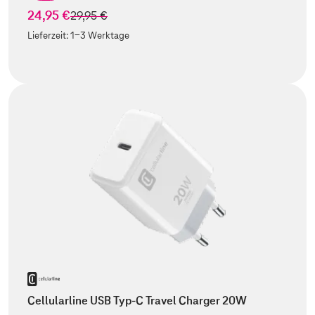
24,95 €
statt
29,95 €
Lieferzeit:
1-3 Werktage
Cellularline USB Typ-C Travel Charger 20W