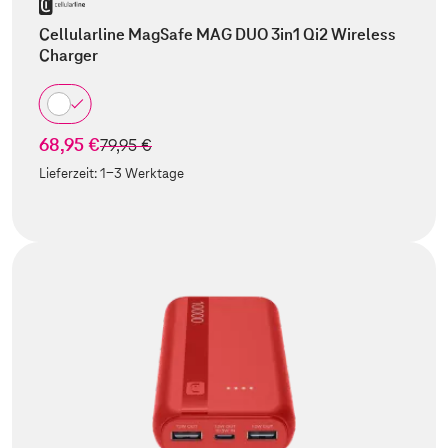
Cellularline MagSafe MAG DUO 3in1 Qi2 Wireless
Charger
68,95 €
statt
79,95 €
Lieferzeit:
1-3 Werktage