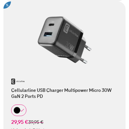
%
Cellularline USB Charger Multipower Micro 30W
GaN 2 Ports PD
29,95 €
statt
39,95 €