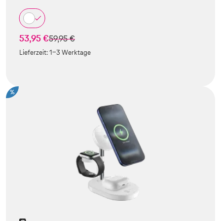
53,95 €
statt
59,95 €
Lieferzeit:
1-3 Werktage
%