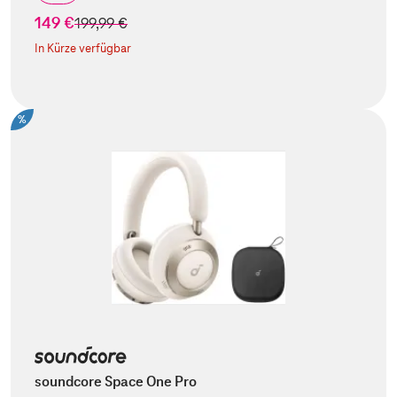
149 €
statt
199,99 €
In Kürze verfügbar
%
soundcore Space One Pro