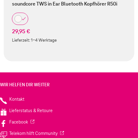
soundcore TWS in Ear Bluetooth Kopfhörer R50i
29,95 €
Lieferzeit:
1-4 Werktage
WIR HELFEN DIR WEITER
Kontakt
Lieferstatus & Retoure
(Wird in einem neuen Tab geöffnet)
Facebook
(Wird in einem neuen Tab geöffnet)
Telekom hilft Community