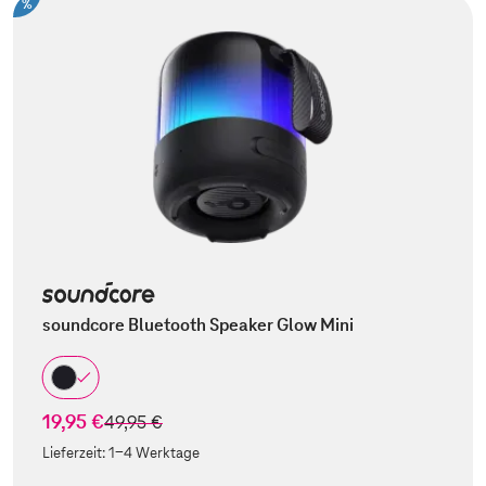
%
soundcore Bluetooth Speaker Glow Mini
19,95 €
statt
49,95 €
Lieferzeit:
1-4 Werktage