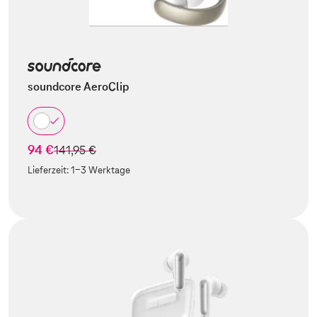
soundcore AeroClip
94 €
statt
141,95 €
Lieferzeit:
1-3 Werktage