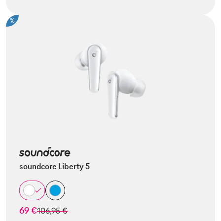
%
soundcore Liberty 5
69 €
statt
106,95 €