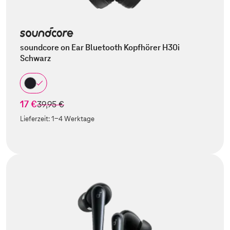
soundcore on Ear Bluetooth Kopfhörer H30i
Schwarz
17 €
statt
39,95 €
Lieferzeit:
1-4 Werktage