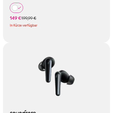
149 €
statt
199,99 €
In Kürze verfügbar