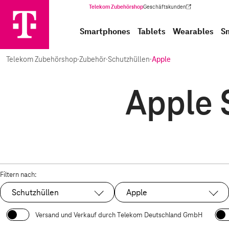
Telekom Zubehörshop
Geschäftskunden
(Wird in einem neuen Tab geöffnet)
Smartphones
Tablets
Wearables
S
Telekom Zubehörshop
·
Zubehör
·
Schutzhüllen
·
Apple
Apple 
Filtern nach:
Schutzhüllen
Apple
Ausgewählt:
Ausgewählt:
Versand und Verkauf durch Telekom Deutschland GmbH