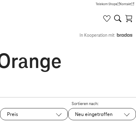
Telekom Shops
Kontakt
(Wird in einem neuen Tab g
(Wird in e
In Kooperation mit
 Orange
Sortieren nach:
Preis
Neu eingetroffen
Ausgewählt: