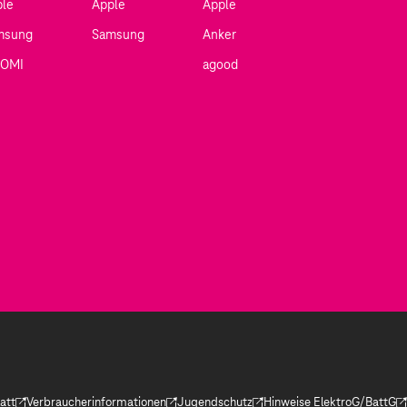
ple
Apple
Apple
msung
Samsung
Anker
AOMI
agood
att
Verbraucherinformationen
Jugendschutz
Hinweise ElektroG/BattG