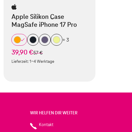
Apple Silikon Case
MagSafe iPhone 17 Pro
+ 3
39,90 €
statt
57 €
Lieferzeit:
1-4 Werktage
WIR HELFEN DIR WEITER
Kontakt