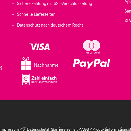
Ap
Sichere Zahlung mit SSL-Verschlüsselung
Sa
Schnelle Lieferzeiten
XI
 geöffnet)
Datenschutz nach deutschem Recht
ffnet)
d in einem neuen Tab geöffnet)
fnet)
Nachnahme
ird in einem neuen Tab geöffnet)
Impressum
Datenschutz
Barrierefreiheit
AGB
Produktinformationsbl