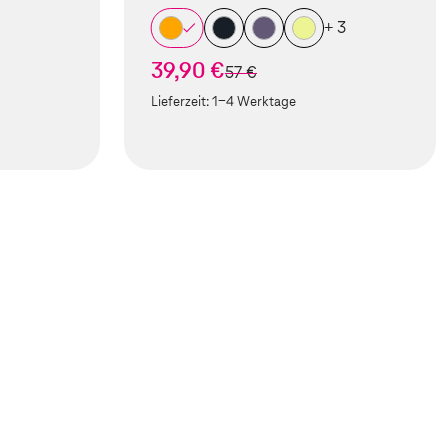
+ 3
39,90 €
statt
57 €
Lieferzeit:
1-4 Werktage