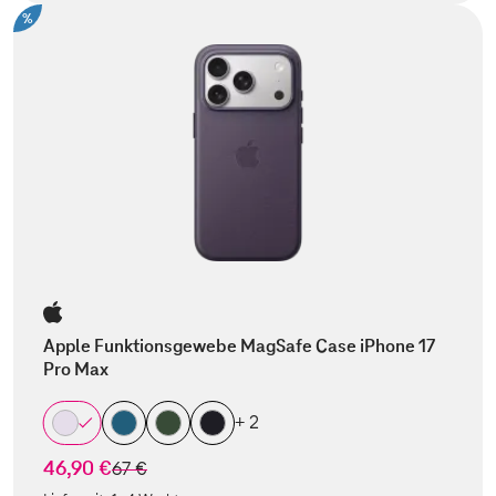
%
Apple Funktionsgewebe MagSafe Case iPhone 17
Pro Max
+ 2
46,90 €
statt
67 €