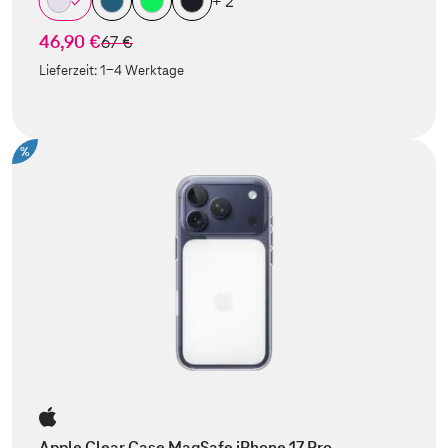
+ 2
46,90 €
statt
67 €
Lieferzeit:
1-4 Werktage
%
Apple Clear Case MagSafe iPhone 17 Pro