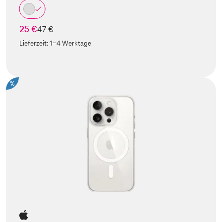
25 €
statt
47 €
Lieferzeit:
1-4 Werktage
%