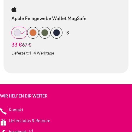
Apple Feingewebe Wallet MagSafe
+ 3
33 €
statt
67 €
Lieferzeit:
1-4 Werktage
WIR HELFEN DIR WEITER
Kontakt
Lieferstatus & Retoure
(Wird in einem neuen Tab geöffnet)
Facebook