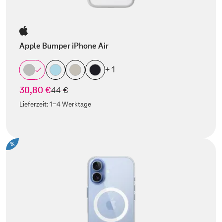
Apple Bumper iPhone Air
+ 1
30,80 €
statt
44 €
Lieferzeit:
1-4 Werktage
%