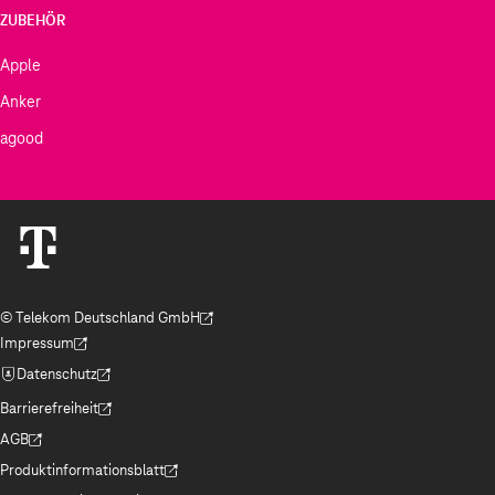
ZUBEHÖR
Apple
Anker
agood
© Telekom Deutschland GmbH
(Der Link wird in einem neuen Tab geöffnet)
Impressum
(Der Link wird in einem neuen Tab geöffnet)
Datenschutz
(Der Link wird in einem neuen Tab geöffnet)
Barrierefreiheit
(Der Link wird in einem neuen Tab geöffnet)
AGB
(Der Link wird in einem neuen Tab geöffnet)
Produktinformationsblatt
(Der Link wird in einem neuen Tab geöffnet)