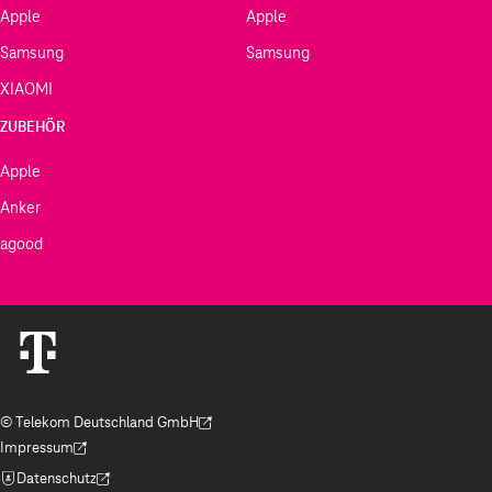
Apple
Apple
Samsung
Samsung
XIAOMI
ZUBEHÖR
Apple
Anker
agood
© Telekom Deutschland GmbH
(Der Link wird in einem neuen Tab geöffnet)
Impressum
(Der Link wird in einem neuen Tab geöffnet)
Datenschutz
(Der Link wird in einem neuen Tab geöffnet)