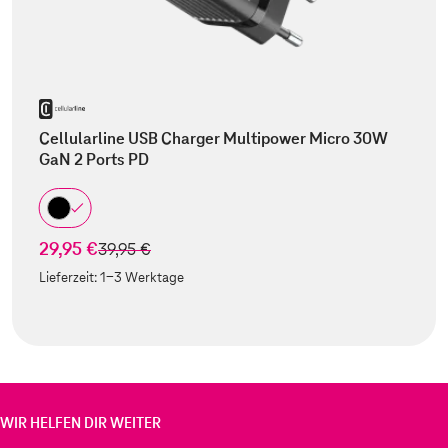
Cellularline USB Charger Multipower Micro 30W
GaN 2 Ports PD
29,95 €
statt
39,95 €
Lieferzeit:
1-3 Werktage
WIR HELFEN DIR WEITER