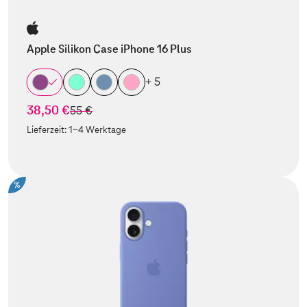
Apple Silikon Case iPhone 16 Plus
+ 5
38,50 €
statt
55 €
Lieferzeit:
1-4 Werktage
%