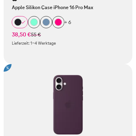
Apple Silikon Case iPhone 16 Pro Max
+ 6
38,50 €
statt
55 €
Lieferzeit:
1-4 Werktage
%