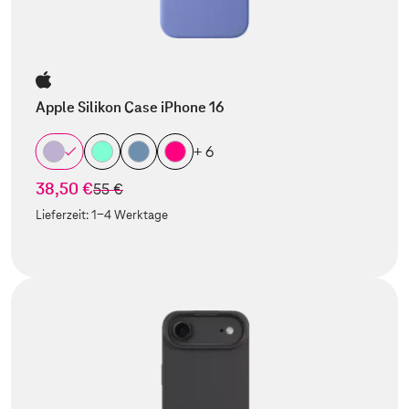
Apple Silikon Case iPhone 16
+ 6
38,50 €
statt
55 €
Lieferzeit:
1-4 Werktage