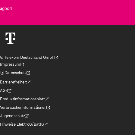
agood
© Telekom Deutschland GmbH
(Der Link wird in einem neuen Tab geöffnet)
Impressum
(Der Link wird in einem neuen Tab geöffnet)
Datenschutz
(Der Link wird in einem neuen Tab geöffnet)
Barrierefreiheit
(Der Link wird in einem neuen Tab geöffnet)
AGB
(Der Link wird in einem neuen Tab geöffnet)
Produktinformationsblatt
(Der Link wird in einem neuen Tab geöffnet)
Verbraucherinformationen
(Der Link wird in einem neuen Tab geöffnet)
Jugendschutz
(Der Link wird in einem neuen Tab geöffnet)
Hinweise ElektroG/BattG
(Der Link wird in einem neuen Tab geöffnet)