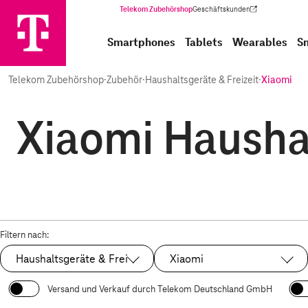
Telekom Zubehörshop
Geschäftskunden
(Wird in einem neuen Tab geöffnet)
Smartphones
Tablets
Wearables
S
Telekom Zubehörshop
·
Zubehör
·
Haushaltsgeräte & Freizeit
·
Xiaomi
Xiaomi Haushal
Filtern nach:
Haushaltsgeräte & Freizeit
Xiaomi
Ausgewählt:
Ausgewählt:
Versand und Verkauf durch Telekom Deutschland GmbH