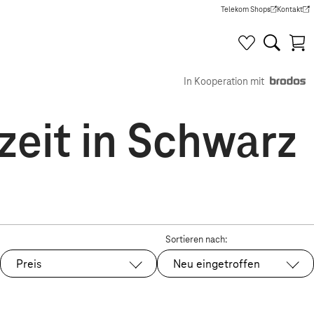
Telekom Shops
Kontakt
(Wird in einem neuen Tab g
(Wird in e
In Kooperation mit
zeit in Schwarz
Sortieren nach:
Preis
Neu eingetroffen
Ausgewählt: