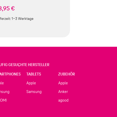
8,95 €
ferzeit:
1-3 Werktage
UFIG GESUCHTE HERSTELLER
ARTPHONES
TABLETS
ZUBEHÖR
ple
Apple
Apple
msung
Samsung
Anker
AOMI
agood