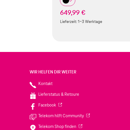
649,99 €
Lieferzeit:
1-3 Werktage
WIR HELFEN DIR WEITER
Kontakt
Lieferstatus & Retoure
(Wird in einem neuen Tab geöffnet)
Facebook
(Wird in einem neuen Tab
Telekom hilft Community
(Wird in einem neuen Tab geö
Telekom Shop finden