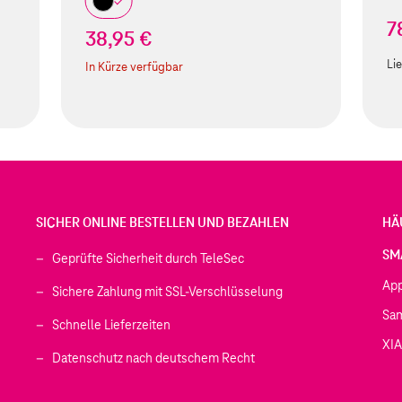
7
38,95 €
Lie
In Kürze verfügbar
SICHER ONLINE BESTELLEN UND BEZAHLEN
HÄ
SM
Geprüfte Sicherheit durch TeleSec
Ap
Sichere Zahlung mit SSL-Verschlüsselung
Sa
Schnelle Lieferzeiten
XI
 geöffnet)
Datenschutz nach deutschem Recht
ffnet)