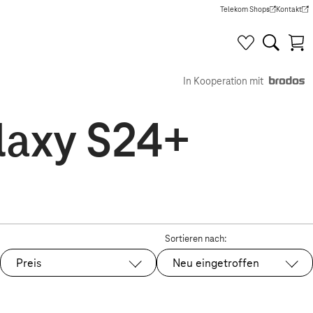
Telekom Shops
Kontakt
(Wird in einem neuen Tab g
(Wird in e
In Kooperation mit
laxy S24+
Sortieren nach:
Preis
Neu eingetroffen
Ausgewählt: