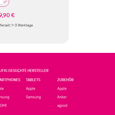
9,90 €
ferzeit:
1-3 Werktage
UFIG GESUCHTE HERSTELLER
ARTPHONES
TABLETS
ZUBEHÖR
ple
Apple
Apple
msung
Samsung
Anker
AOMI
agood