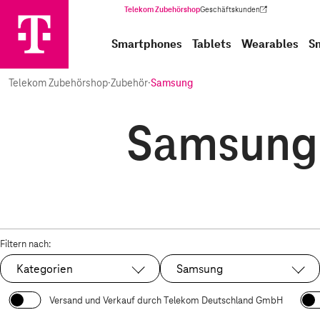
Telekom Zubehörshop
Geschäftskunden
(Wird in einem neuen Tab geöffnet)
Smartphones
Tablets
Wearables
S
Telekom Zubehörshop
·
Zubehör
·
Samsung
Samsung 
Filtern nach:
Kategorien
Samsung
Ausgewählt:
Versand und Verkauf durch Telekom Deutschland GmbH