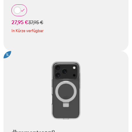
27,95 €
statt
37,95 €
In Kürze verfügbar
%