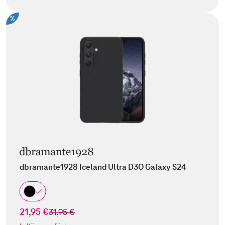
%
dbramante1928 Iceland Ultra D3O Galaxy S24
21,95 €
statt
31,95 €