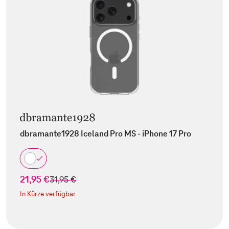
dbramante1928 Iceland Pro MS - iPhone 17 Pro
21,95 €
statt
31,95 €
In Kürze verfügbar