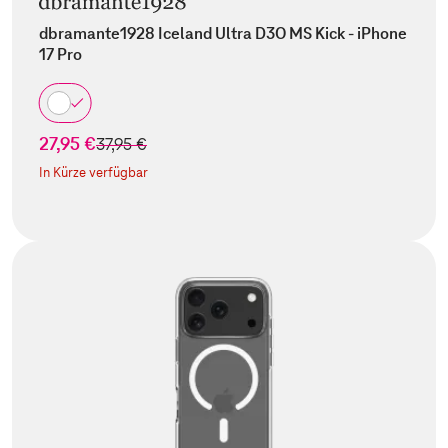
dbramante1928 Iceland Ultra D3O MS Kick - iPhone
17 Pro
27,95 €
statt
37,95 €
In Kürze verfügbar