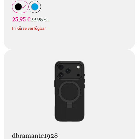
25,95 €
statt
33,95 €
In Kürze verfügbar