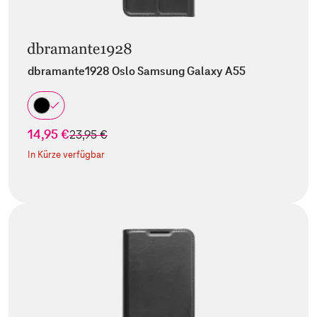
dbramante1928 Oslo Samsung Galaxy A55
14,95 €
statt
23,95 €
In Kürze verfügbar