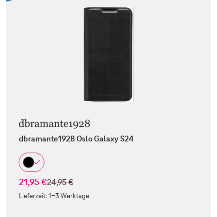
dbramante1928 Oslo Galaxy S24
21,95 €
statt
24,95 €
Lieferzeit:
1-3 Werktage