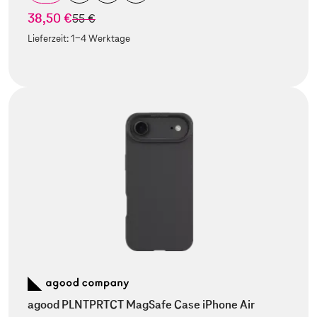
38,50 €
statt
55 €
Lieferzeit:
1-4 Werktage
agood PLNTPRTCT MagSafe Case iPhone Air