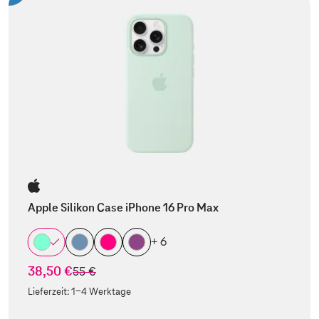
Apple Silikon Case iPhone 16 Pro Max
+ 6
38,50 €
statt
55 €
Lieferzeit:
1-4 Werktage