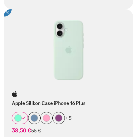
%
Apple Silikon Case iPhone 16 Plus
+ 5
38,50 €
statt
55 €