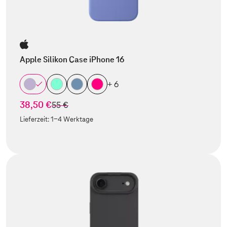
Apple Silikon Case iPhone 16
+ 6
38,50 €
statt
55 €
Lieferzeit:
1-4 Werktage