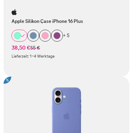
Apple Silikon Case iPhone 16 Plus
+ 5
38,50 €
statt
55 €
Lieferzeit:
1-4 Werktage
%