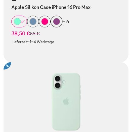
Apple Silikon Case iPhone 16 Pro Max
+ 6
38,50 €
statt
55 €
Lieferzeit:
1-4 Werktage
%