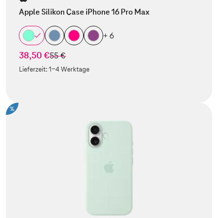
Apple Silikon Case iPhone 16 Pro Max
+ 6
38,50 €
statt
55 €
Lieferzeit:
1-4 Werktage
%