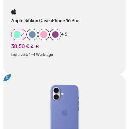
Apple Silikon Case iPhone 16 Plus
+ 5
38,50 €
statt
55 €
Lieferzeit:
1-4 Werktage
%