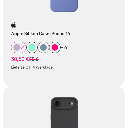
Apple Silikon Case iPhone 16
+ 6
38,50 €
statt
55 €
Lieferzeit:
1-4 Werktage