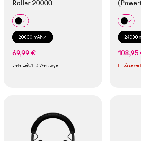
Roller 20000
(Power
20000 mAh
24000 
69,99 €
108,95
Lieferzeit:
1-3 Werktage
In Kürze ver