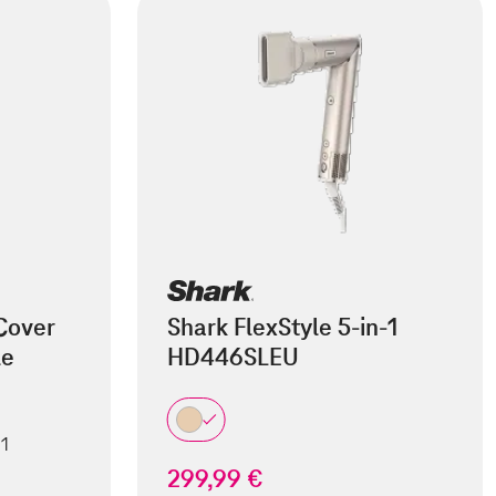
Cover
Shark FlexStyle 5-in-1
le
HD446SLEU
 1
299,99 €