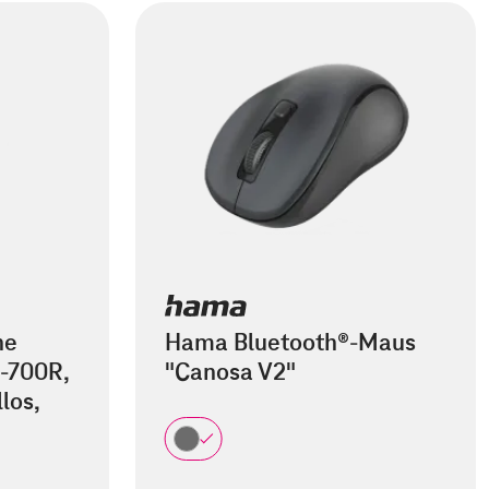
he
Hama Bluetooth®-Maus
-700R,
"Canosa V2"
los,