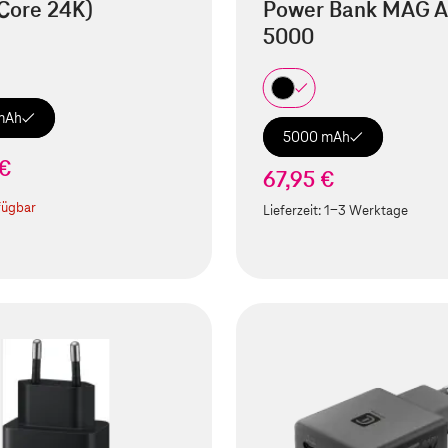
Core 24K)
Power Bank MAG A
5000
mAh
5000 mAh
 €
67,95 €
fügbar
Lieferzeit:
1-3 Werktage