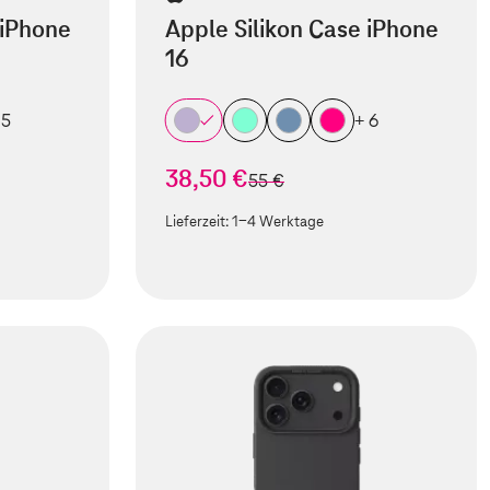
 iPhone
Apple Silikon Case iPhone
16
 5
+ 6
38,50 €
statt
55 €
Lieferzeit:
1-4 Werktage