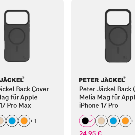
äckel Back Cover
Peter Jäckel Back 
ag für Apple
Melia Mag für App
17 Pro Max
iPhone 17 Pro
+ 1
+
€
24,95 €