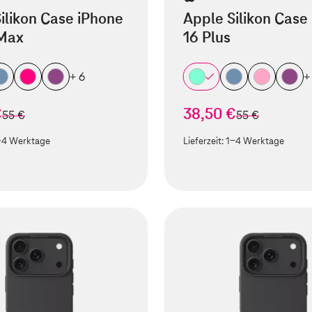
ilikon Case iPhone
Apple Silikon Case
 Max
16 Plus
+ 6
+
€
38,50 €
statt
statt
55 €
55 €
-4 Werktage
Lieferzeit:
1-4 Werktage