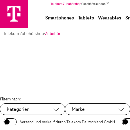
Telekom Zubehörshop
Geschäftskunden
(Wird in einem neuen Tab geöffnet)
Smartphones
Tablets
Wearables
S
Telekom Zubehörshop
·
Zubehör
Filtern nach:
Kategorien
Marke
Versand und Verkauf durch Telekom Deutschland GmbH