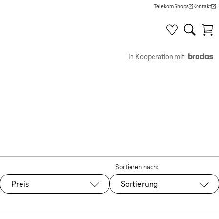
Telekom Shops
Kontakt
(Wird in einem neuen Tab g
(Wird in e
In Kooperation mit
Sortieren nach:
Preis
Sortierung