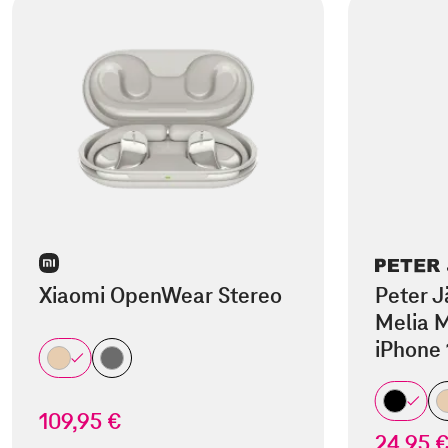
Xiaomi OpenWear Stereo
Peter J
Melia M
iPhone 
109,95 €
24,95 