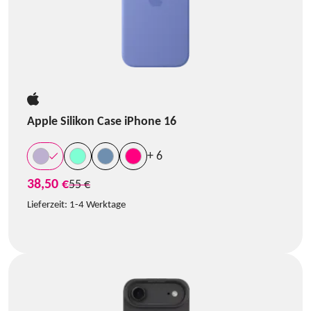
Apple Silikon Case iPhone 16
+ 6
38,50 €
statt
55 €
Lieferzeit:
1-4 Werktage