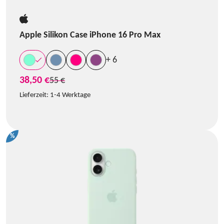
Apple Silikon Case iPhone 16 Pro Max
+ 6
38,50 €
statt
55 €
Lieferzeit:
1-4 Werktage
%