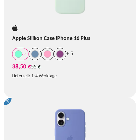
Apple Silikon Case iPhone 16 Plus
+ 5
38,50 €
statt
55 €
Lieferzeit:
1-4 Werktage
%