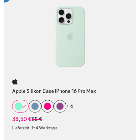
Apple Silikon Case iPhone 16 Pro Max
+ 6
38,50 €
statt
55 €
Lieferzeit:
1-4 Werktage