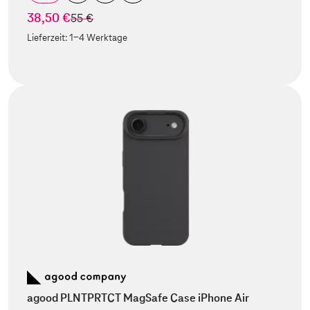
38,50 €
statt
55 €
Lieferzeit:
1-4 Werktage
agood PLNTPRTCT MagSafe Case iPhone Air