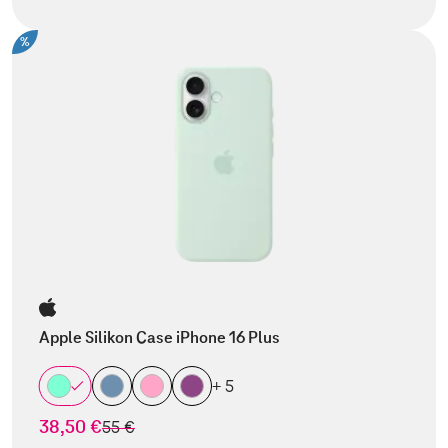
%
Apple Silikon Case iPhone 16 Plus
+ 5
38,50 €
statt
55 €