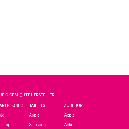
UFIG GESUCHTE HERSTELLER
ARTPHONES
TABLETS
ZUBEHÖR
ple
Apple
Apple
msung
Samsung
Anker