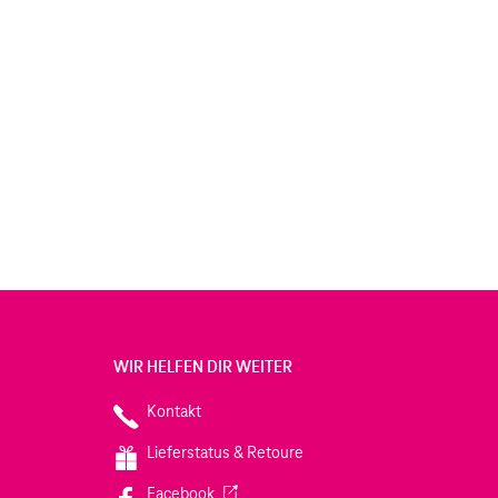
WIR HELFEN DIR WEITER
Kontakt
Lieferstatus & Retoure
(Wird in einem neuen Tab geöffnet)
Facebook