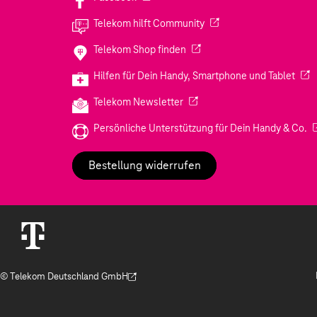
(Wird in einem neuen Tab
Telekom hilft Community
(Wird in einem neuen Tab geö
Telekom Shop finden
(Wir
Hilfen für Dein Handy, Smartphone und Tablet
(Wird in einem neuen Tab geöf
Telekom Newsletter
(W
Persönliche Unterstützung für Dein Handy & Co.
Bestellung widerrufen
© Telekom Deutschland GmbH
(Der Link wird in einem neuen Tab geöffnet)