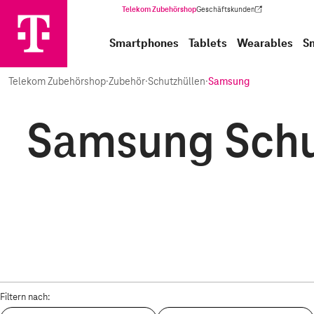
Telekom Zubehörshop
Geschäftskunden
(Wird in einem neuen Tab geöffnet)
Smartphones
Tablets
Wearables
S
Telekom Zubehörshop
·
Zubehör
·
Schutzhüllen
·
Samsung
Samsung Schut
Filtern nach: