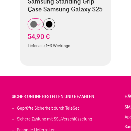
Samsung Standing Grip
Case Samsung Galaxy S25
54,90 €
Lieferzeit:
1-3 Werktage
SICHER ONLINE BESTELLEN UND BEZAHLEN
HÄ
SM
Geprüfte Sicherheit durch TeleSec
Ap
Sichere Zahlung mit SSL-Verschlüsselung
Sa
Schnelle Lieferzeiten