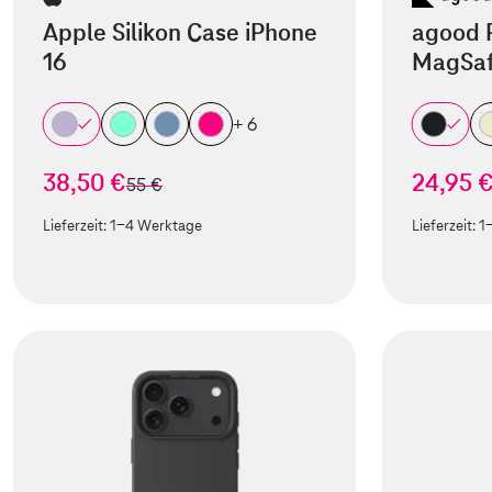
Apple Silikon Case iPhone
agood 
16
MagSaf
+ 6
38,50 €
24,95 
statt
55 €
Lieferzeit:
1-4 Werktage
Lieferzeit:
1