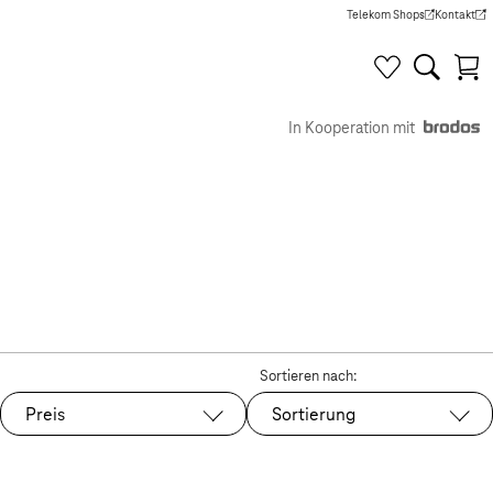
Telekom Shops
Kontakt
(Wird in einem neuen Tab g
(Wird in e
In Kooperation mit
Sortieren nach:
Preis
Sortierung