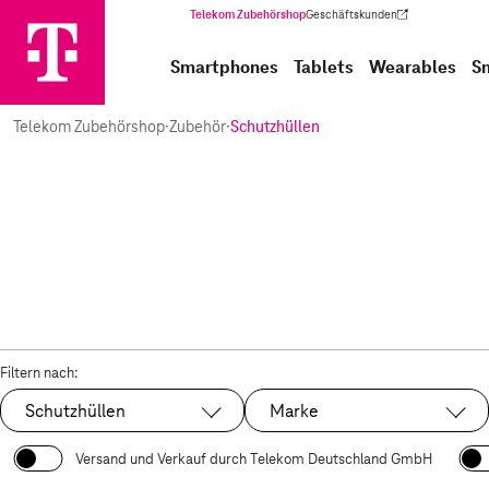
Telekom Zubehörshop
Geschäftskunden
(Wird in einem neuen Tab geöffnet)
Smartphones
Tablets
Wearables
S
Telekom Zubehörshop
·
Zubehör
·
Schutzhüllen
Filtern nach:
Schutzhüllen
Marke
Ausgewählt:
Versand und Verkauf durch Telekom Deutschland GmbH