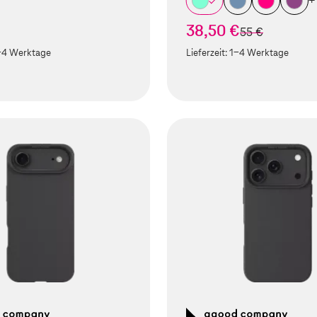
+
38,50 €
statt
55 €
-4 Werktage
Lieferzeit:
1-4 Werktage