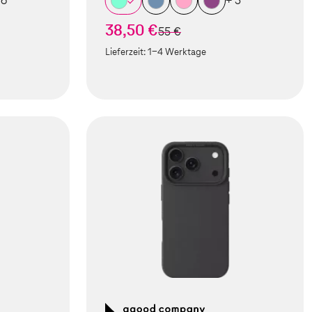
 6
+ 5
38,50 €
statt
55 €
Lieferzeit:
1-4 Werktage