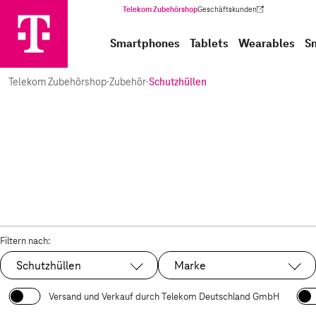
Telekom Zubehörshop
Geschäftskunden
(Wird in einem neuen Tab geöffnet)
Smartphones
Tablets
Wearables
S
Telekom Zubehörshop
·
Zubehör
·
Schutzhüllen
Filtern nach:
Schutzhüllen
Marke
Ausgewählt:
Versand und Verkauf durch Telekom Deutschland GmbH