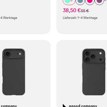
+
38,50 €
statt
55 €
-4 Werktage
Lieferzeit:
1-4 Werktage