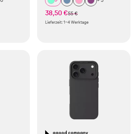
 6
+ 5
38,50 €
statt
55 €
Lieferzeit:
1-4 Werktage