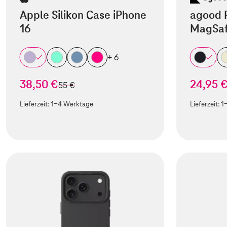
Apple Silikon Case iPhone
agood 
16
MagSaf
+ 6
38,50 €
24,95 
statt
55 €
Lieferzeit:
1-4 Werktage
Lieferzeit:
1