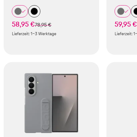
58,95 €
59,95 €
statt
78,95 €
Lieferzeit:
1-3 Werktage
Lieferzeit:
1