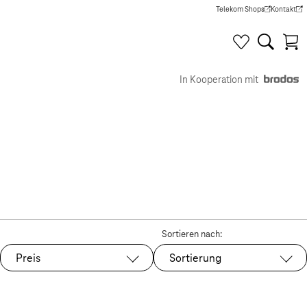
Telekom Shops
Kontakt
(Wird in einem neuen Tab g
(Wird in e
In Kooperation mit
Sortieren nach:
Preis
Sortierung