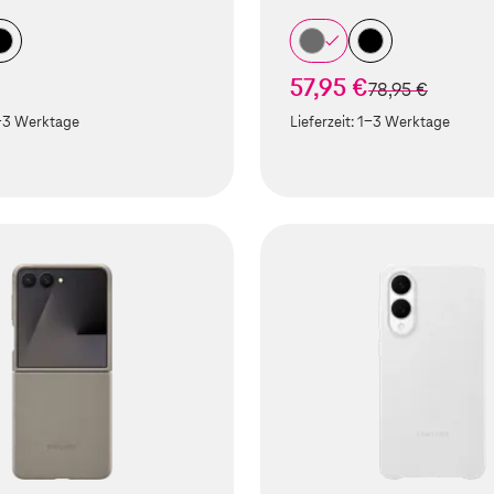
57,95 €
statt
78,95 €
-3 Werktage
Lieferzeit:
1-3 Werktage