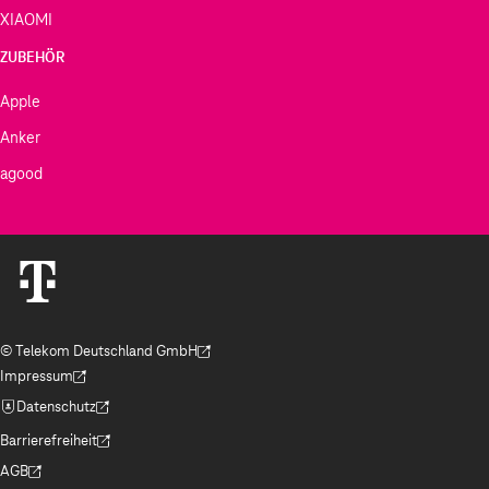
XIAOMI
ZUBEHÖR
Apple
Anker
agood
© Telekom Deutschland GmbH
(Der Link wird in einem neuen Tab geöffnet)
Impressum
(Der Link wird in einem neuen Tab geöffnet)
Datenschutz
(Der Link wird in einem neuen Tab geöffnet)
Barrierefreiheit
(Der Link wird in einem neuen Tab geöffnet)
AGB
(Der Link wird in einem neuen Tab geöffnet)