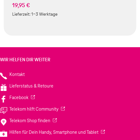
19,95 €
Lieferzeit:
1-3 Werktage
WIR HELFEN DIR WEITER
Kontakt
Lieferstatus & Retoure
(Wird in einem neuen Tab geöffnet)
Facebook
(Wird in einem neuen Tab geöffnet)
Telekom hilft Community
(Wird in einem neuen Tab geöffnet)
Telekom Shop finden
(Wird in einem neuen
Hilfen für Dein Handy, Smartphone und Tablet