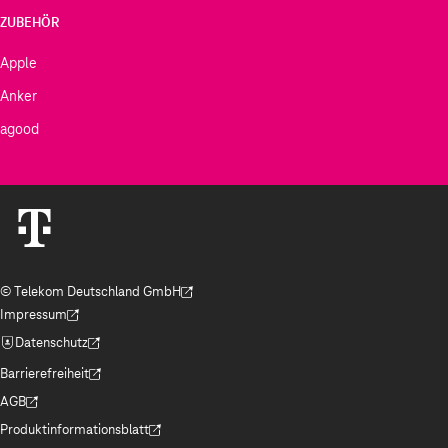
ZUBEHÖR
Apple
Anker
agood
© Telekom Deutschland GmbH
(Der Link wird in einem neuen Tab geöffnet)
Impressum
(Der Link wird in einem neuen Tab geöffnet)
Datenschutz
(Der Link wird in einem neuen Tab geöffnet)
Barrierefreiheit
(Der Link wird in einem neuen Tab geöffnet)
AGB
(Der Link wird in einem neuen Tab geöffnet)
Produktinformationsblatt
(Der Link wird in einem neuen Tab geöffnet)