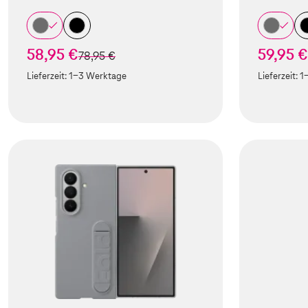
58,95 €
59,95 €
statt
78,95 €
Lieferzeit:
1-3 Werktage
Lieferzeit:
1