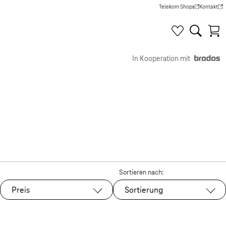
Telekom Shops
Kontakt
(Wird in einem neuen Tab g
(Wird in e
In Kooperation mit
Sortieren nach:
Preis
Sortierung