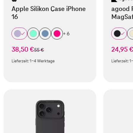
Apple Silikon Case iPhone
agood 
16
MagSaf
+ 6
38,50 €
24,95 
statt
55 €
Lieferzeit:
1-4 Werktage
Lieferzeit:
1