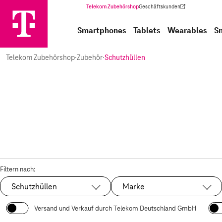
Telekom Zubehörshop
Geschäftskunden
(Wird in einem neuen Tab geöffnet)
Smartphones
Tablets
Wearables
S
Telekom Zubehörshop
·
Zubehör
·
Schutzhüllen
Filtern nach:
Schutzhüllen
Marke
Ausgewählt:
Versand und Verkauf durch Telekom Deutschland GmbH