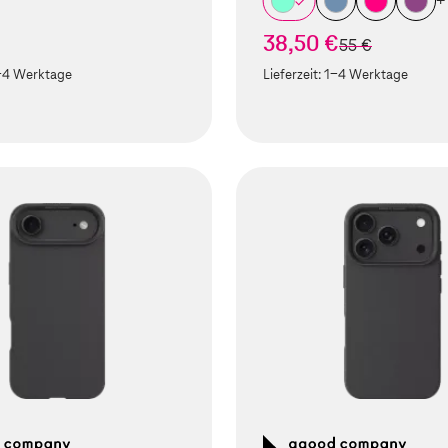
+
38,50 €
statt
55 €
-4 Werktage
Lieferzeit:
1-4 Werktage