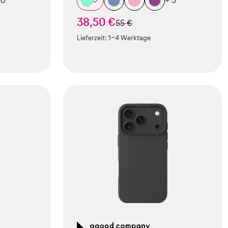
 6
+ 5
38,50 €
statt
55 €
Lieferzeit:
1-4 Werktage