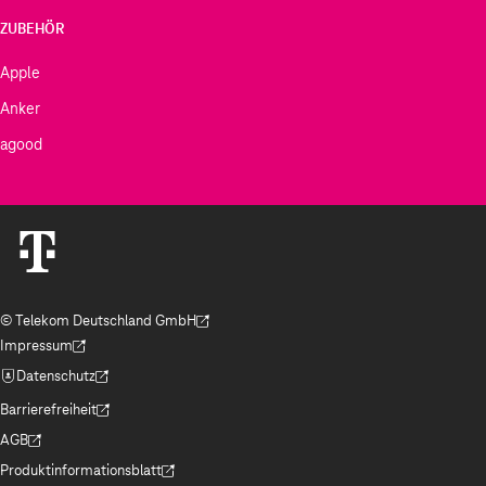
ZUBEHÖR
Apple
Anker
agood
© Telekom Deutschland GmbH
(Der Link wird in einem neuen Tab geöffnet)
Impressum
(Der Link wird in einem neuen Tab geöffnet)
Datenschutz
(Der Link wird in einem neuen Tab geöffnet)
Barrierefreiheit
(Der Link wird in einem neuen Tab geöffnet)
AGB
(Der Link wird in einem neuen Tab geöffnet)
Produktinformationsblatt
(Der Link wird in einem neuen Tab geöffnet)