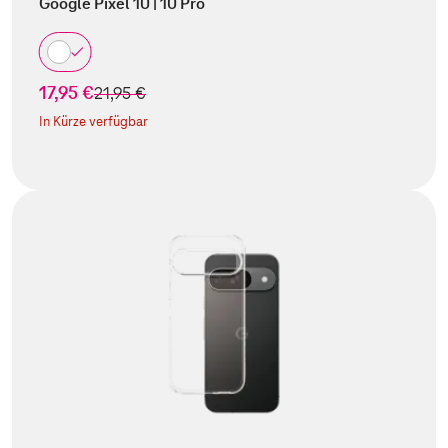
Google Pixel 10 | 10 Pro
17,95 €
statt
21,95 €
In Kürze verfügbar