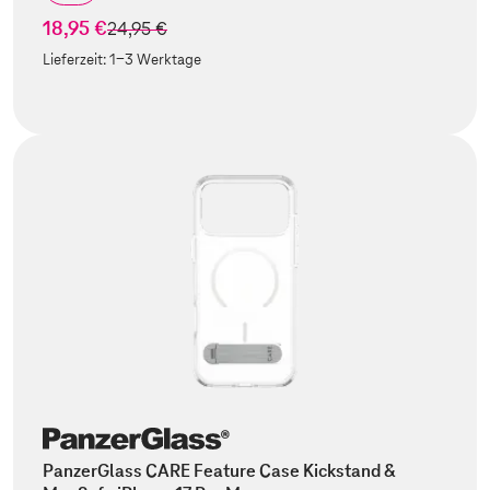
18,95 €
statt
24,95 €
Lieferzeit:
1-3 Werktage
PanzerGlass CARE Feature Case Kickstand &