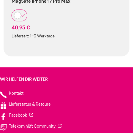
MagSafe iPhone 17 Pro Max
40,95 €
Lieferzeit:
1-3 Werktage
WIR HELFEN DIR WEITER
Kontakt
Lieferstatus & Retoure
(Wird in einem neuen Tab geöffnet)
Facebook
(Wird in einem neuen Tab geöffnet)
Telekom hilft Community