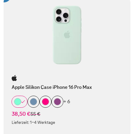
Apple Silikon Case iPhone 16 Pro Max
+ 6
38,50 €
statt
55 €
Lieferzeit:
1-4 Werktage