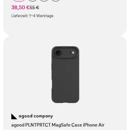
38,50 €
statt
55 €
Lieferzeit:
1-4 Werktage
agood PLNTPRTCT MagSafe Case iPhone Air