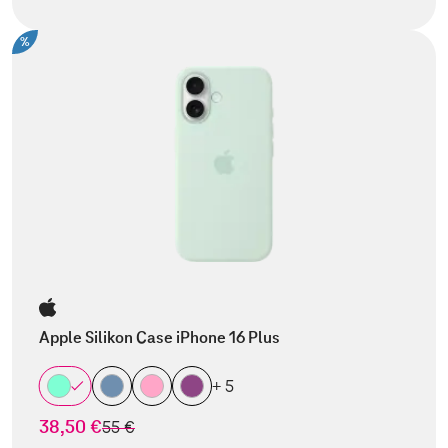
%
Apple Silikon Case iPhone 16 Plus
+ 5
38,50 €
statt
55 €