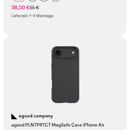
38,50 €
statt
55 €
Lieferzeit:
1-4 Werktage
agood PLNTPRTCT MagSafe Case iPhone Air