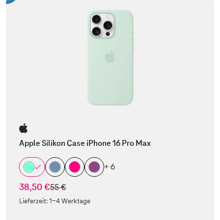
Apple Silikon Case iPhone 16 Pro Max
+ 6
38,50 €
statt
55 €
Lieferzeit:
1-4 Werktage