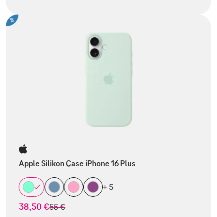
%
Apple Silikon Case iPhone 16 Plus
+ 5
38,50 €
statt
55 €