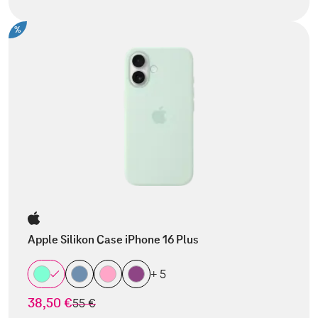
%
Apple Silikon Case iPhone 16 Plus
+ 5
38,50 €
statt
55 €