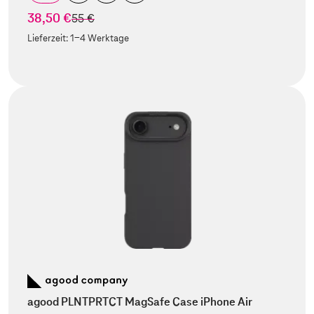
38,50 €
statt
55 €
Lieferzeit:
1-4 Werktage
agood PLNTPRTCT MagSafe Case iPhone Air