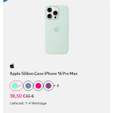
Apple Silikon Case iPhone 16 Pro Max
+ 6
38,50 €
statt
55 €
Lieferzeit:
1-4 Werktage