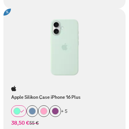
%
Apple Silikon Case iPhone 16 Plus
+ 5
38,50 €
statt
55 €