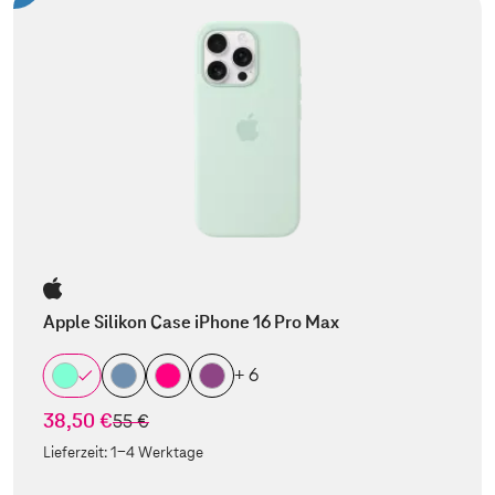
Apple Silikon Case iPhone 16 Pro Max
+ 6
38,50 €
statt
55 €
Lieferzeit:
1-4 Werktage