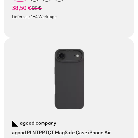
38,50 €
statt
55 €
Lieferzeit:
1-4 Werktage
agood PLNTPRTCT MagSafe Case iPhone Air