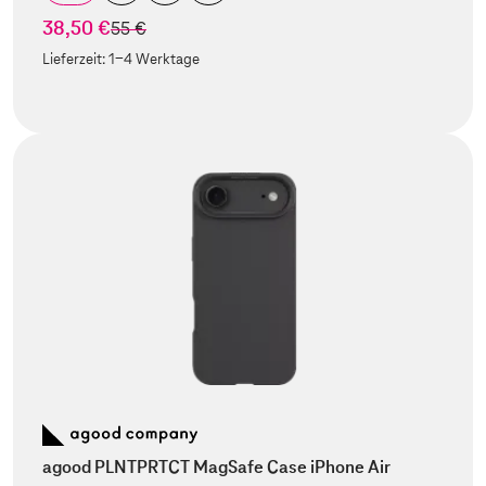
38,50 €
statt
55 €
Lieferzeit:
1-4 Werktage
agood PLNTPRTCT MagSafe Case iPhone Air