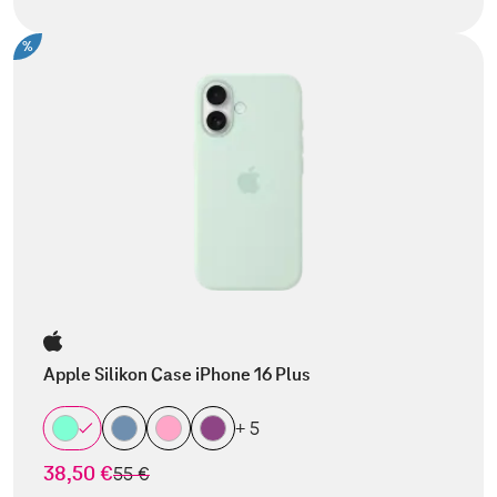
%
Apple Silikon Case iPhone 16 Plus
+ 5
38,50 €
statt
55 €