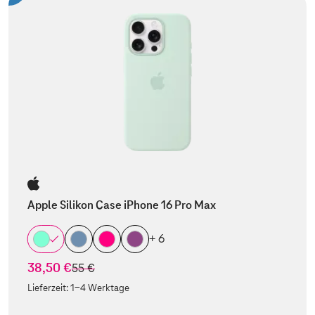
Apple Silikon Case iPhone 16 Pro Max
+ 6
38,50 €
statt
55 €
Lieferzeit:
1-4 Werktage