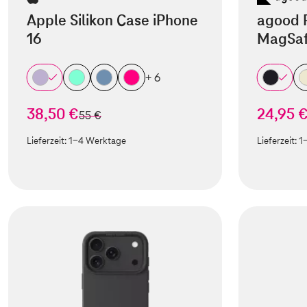
Apple Silikon Case iPhone
agood 
16
MagSaf
+ 6
38,50 €
24,95 
statt
55 €
Lieferzeit:
1-4 Werktage
Lieferzeit:
1