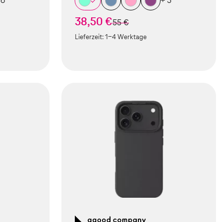
 6
+ 5
38,50 €
statt
55 €
Lieferzeit:
1-4 Werktage