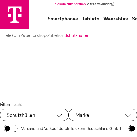
Telekom Zubehörshop
Geschäftskunden
(Wird in einem neuen Tab geöffnet)
Smartphones
Tablets
Wearables
S
Telekom Zubehörshop
·
Zubehör
·
Schutzhüllen
Filtern nach:
Schutzhüllen
Marke
Ausgewählt:
Versand und Verkauf durch Telekom Deutschland GmbH