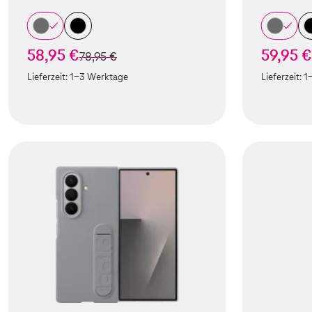
58,95 €
59,95 €
statt
78,95 €
Lieferzeit:
1-3 Werktage
Lieferzeit:
1