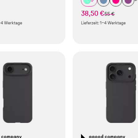
+
38,50 €
statt
55 €
-4 Werktage
Lieferzeit:
1-4 Werktage