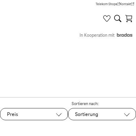
Telekom Shops
Kontakt
(Wird in einem neuen Tab g
(Wird in e
In Kooperation mit
Sortieren nach:
Preis
Sortierung