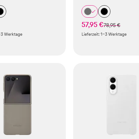
57,95 €
statt
78,95 €
-3 Werktage
Lieferzeit:
1-3 Werktage