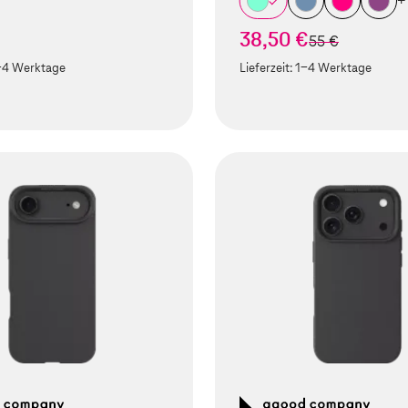
+
38,50 €
statt
55 €
-4 Werktage
Lieferzeit:
1-4 Werktage