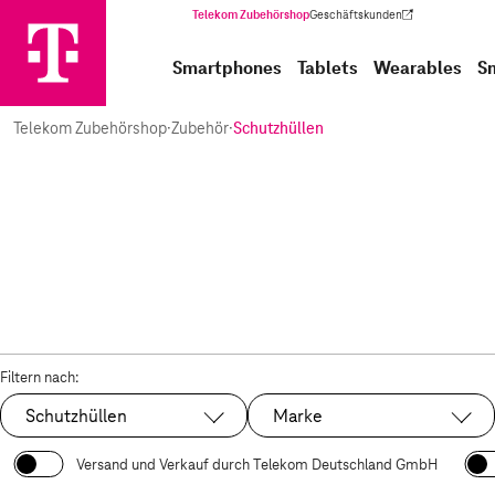
Telekom Zubehörshop
Geschäftskunden
(Wird in einem neuen Tab geöffnet)
Smartphones
Tablets
Wearables
S
Telekom Zubehörshop
·
Zubehör
·
Schutzhüllen
Filtern nach:
Schutzhüllen
Marke
Ausgewählt:
Versand und Verkauf durch Telekom Deutschland GmbH