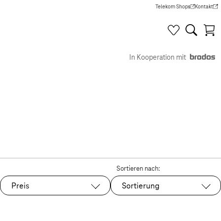
Telekom Shops
Kontakt
(Wird in einem neuen Tab g
(Wird in e
In Kooperation mit
Sortieren nach:
Preis
Sortierung