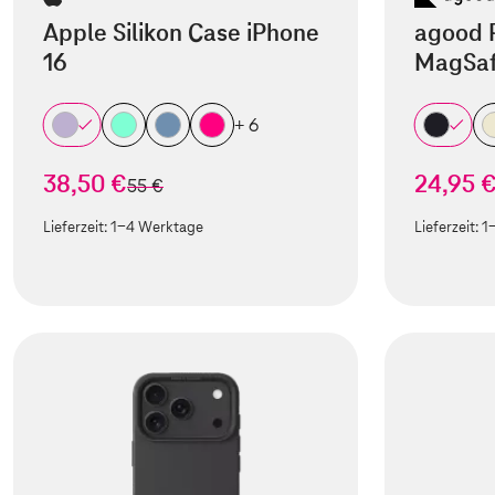
Apple Silikon Case iPhone
agood 
16
MagSaf
+ 6
38,50 €
24,95 
statt
55 €
Lieferzeit:
1-4 Werktage
Lieferzeit:
1