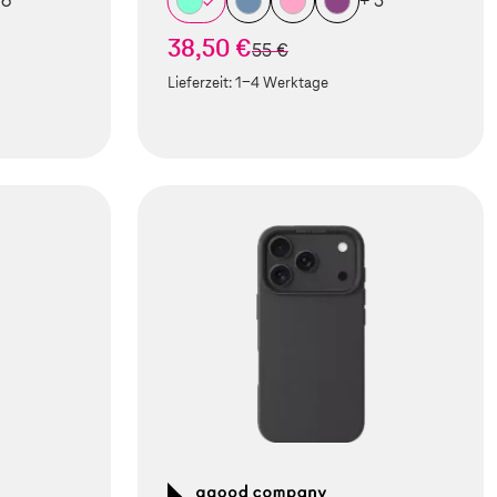
 6
+ 5
38,50 €
statt
55 €
Lieferzeit:
1-4 Werktage