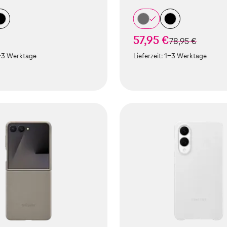
57,95 €
statt
78,95 €
-3 Werktage
Lieferzeit:
1-3 Werktage