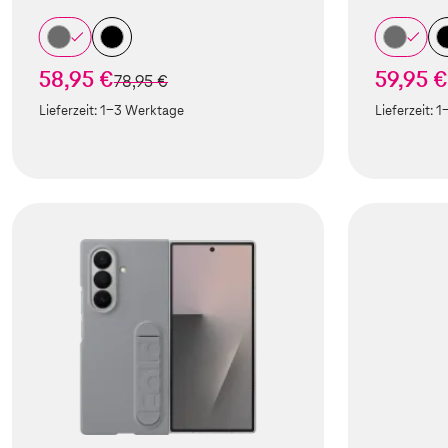
58,95 €
59,95 €
statt
78,95 €
Lieferzeit:
1-3 Werktage
Lieferzeit:
1