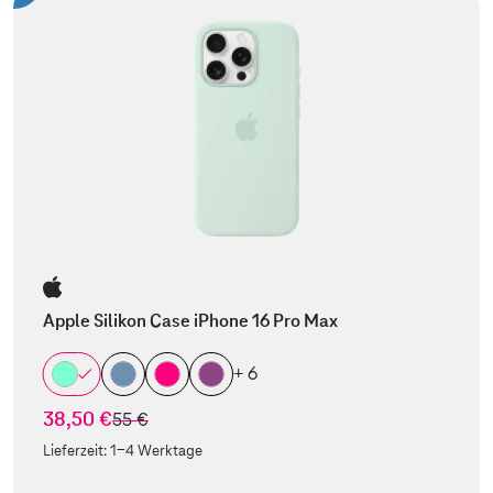
Apple Silikon Case iPhone 16 Pro Max
+ 6
38,50 €
statt
55 €
Lieferzeit:
1-4 Werktage