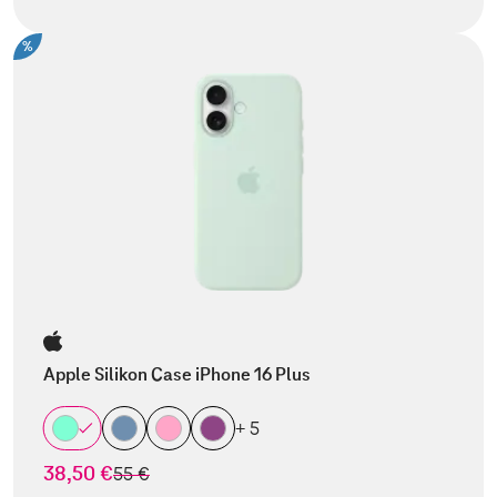
%
Apple Silikon Case iPhone 16 Plus
+ 5
38,50 €
statt
55 €