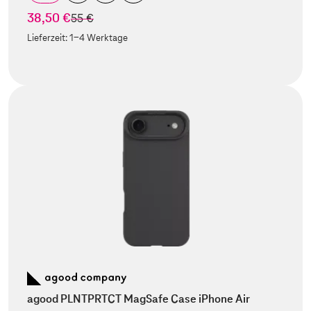
38,50 €
statt
55 €
Lieferzeit:
1-4 Werktage
agood PLNTPRTCT MagSafe Case iPhone Air