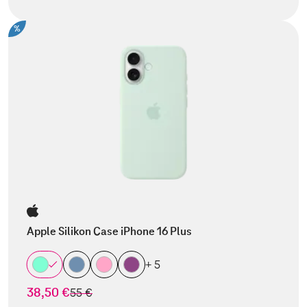
%
Apple Silikon Case iPhone 16 Plus
+ 5
38,50 €
statt
55 €