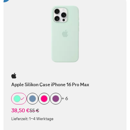
Apple Silikon Case iPhone 16 Pro Max
+ 6
38,50 €
statt
55 €
Lieferzeit:
1-4 Werktage