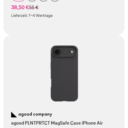
38,50 €
statt
55 €
Lieferzeit:
1-4 Werktage
agood PLNTPRTCT MagSafe Case iPhone Air